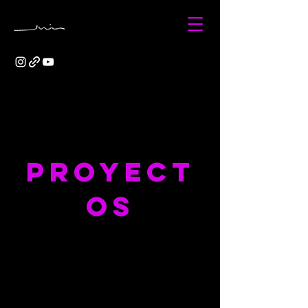
Proyect
os