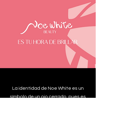
La identidad de Noe White es un
símbolo de un ojo cerrado, pues es
donde ella más trabaja y lo que la
caracteriza y diferencia. Creamos
una tipografía para el título pues
necesitaba ser hecha a mano.