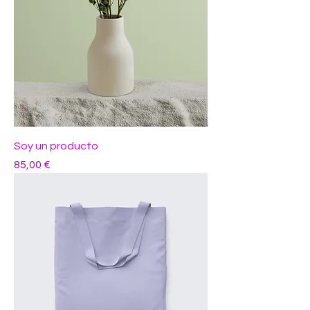
Soy un producto
Precio
85,00 €