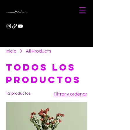
Inicio
All Products
Todos los
productos
12 productos
Filtrar y ordenar