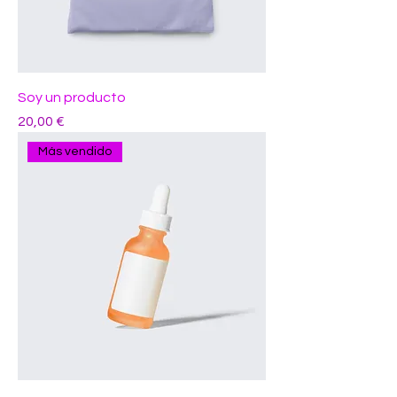
Soy un producto
Precio
20,00 €
Más vendido